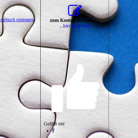
stebuch eintragen
zum Kontaktformular...
...hier lang bitte
Gefällt mir