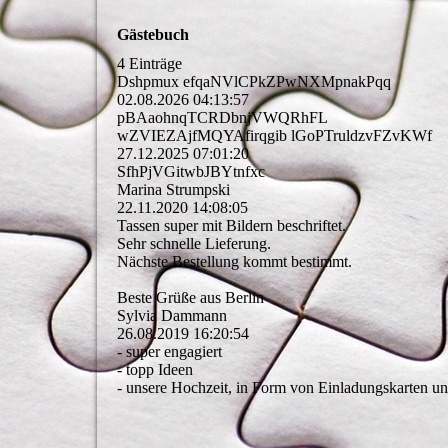
Gästebuch
4 Einträge
Dshpmux efqaNVlCPkZPwNXMpnakPqq
02.08.2026
04:13:57
pBAaohnqTCRDbnjVWQRhFL
wZVIEZAjfMQYAfirqgib lGoPTruldzvFZvKWf
27.12.2025
07:01:20
SfhPjVGitwbJBYtnfxc
Marina Strumpski
22.11.2020
14:08:05
Tassen super mit Bildern beschriftet.
Sehr schnelle Lieferung.
Nächste Bestellung kommt bestimmt.
Beste Grüße aus Berlin
Sylvia Dammann
26.08.2019
16:20:54
- super engagiert
- topp Ideen
- unsere Hochzeit, in Form von Einladungskarten und