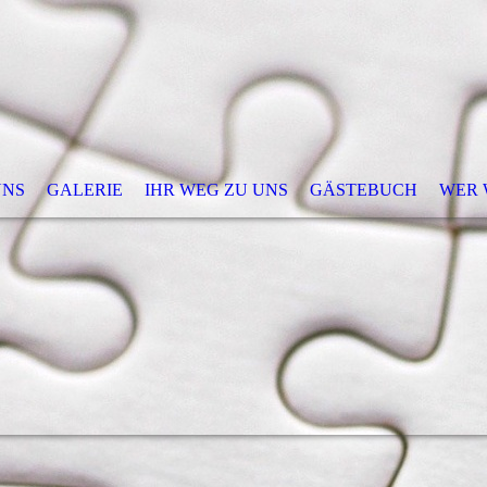
UNS
GALERIE
IHR WEG ZU UNS
GÄSTEBUCH
WER W
ptacek | DRUCK & WERBUNG