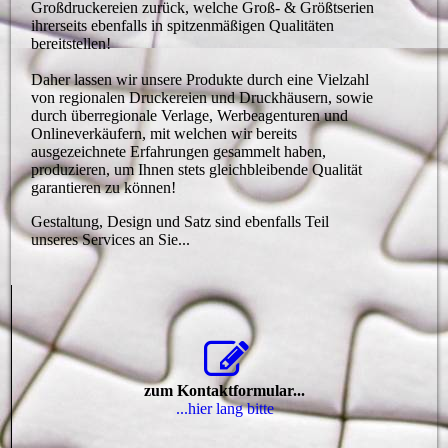
Großdruckereien zurück, welche Groß- & Größtserien
ihrerseits ebenfalls in spitzenmäßigen Qualitäten
bereitstellen!
Daher lassen wir unsere Produkte durch eine Vielzahl
von regionalen Druckereien und Druckhäusern, sowie
durch überregionale Verlage, Werbeagenturen und
Onlineverkäufern, mit welchen wir bereits
ausgezeichnete Erfahrungen gesammelt haben,
produzieren, um Ihnen stets gleichbleibende Qualität
garantieren zu können!
Gestaltung, Design und Satz sind ebenfalls Teil
unseres Services an Sie...
zum Kontaktformular...
...hier lang bitte