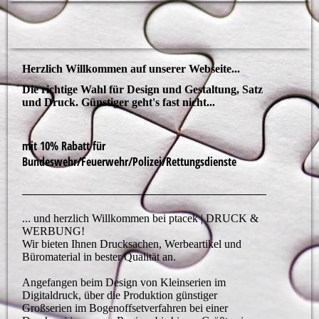
ptacek | DRUCK & WERBUNG
Herzlich Willkommen auf unserer Webseite...
Die richtige Wahl für Design und Gestaltung, Satz
und Druck. Günstiger geht's fast nicht...
mit 10% Rabatt für
Bundeswehr/Feuerwehr/Polizei/Rettungsdienste
... und herzlich Willkommen bei ptacek | DRUCK &
WERBUNG!
Wir bieten Ihnen Drucksachen, Werbeartikel und
Büromaterial in bester Qualität an.
Angefangen beim Design von Kleinserien im
Digitaldruck, über die Produktion günstiger
Großserien im Bogenoffsetverfahren bei einer